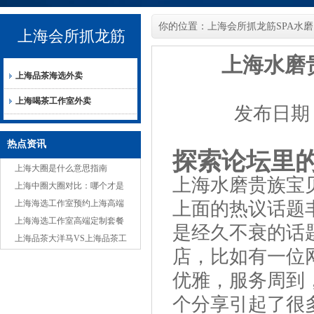
你的位置：
上海会所抓龙筋SPA水磨
上海会所抓龙筋
上海水磨
上海品茶海选外卖
SPA水磨
上海喝茶工作室外卖
发布日期：2
热点资讯
探索论坛里
上海大圈是什么意思指南
上海水磨贵族宝
上海中圈大圈对比：哪个才是
你的心头好？
上海海选工作室预约上海高端
上面的热议话题
喝茶工作室外卖
上海海选工作室高端定制套餐
是经久不衰的话
避坑指南
上海品茶大洋马VS上海品茶工
店，比如有一位
作室：独特与常规服务差异
优雅，服务周到
个分享引起了很