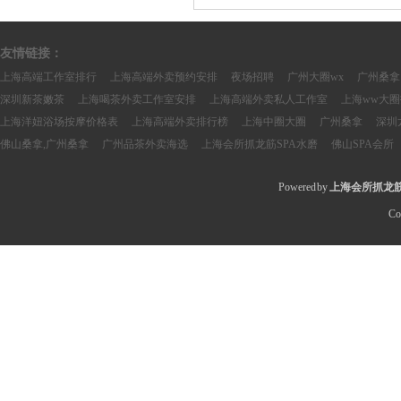
纠纷。 其次，关注服务内容。一些
具体内容，如是否有专属的策 ......
友情链接：
上海高端工作室排行
上海高端外卖预约安排
夜场招聘
广州大圈wx
广州桑拿
深圳新茶嫩茶
上海喝茶外卖工作室安排
上海高端外卖私人工作室
上海ww大
上海洋妞浴场按摩价格表
上海高端外卖排行榜
上海中圈大圈
广州桑拿
深圳
佛山桑拿,广州桑拿
广州品茶外卖海选
上海会所抓龙筋SPA水磨
佛山SPA会所
Powered by
上海会所抓龙筋
Co