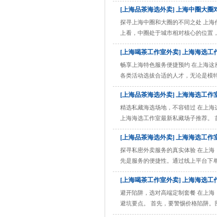
业区还是重要的工作地点都十分便捷
[上海品茶海选外卖] 上海中圈大
市中心的联系也日益紧密，例如一些
心、高档餐厅、娱乐场所林立 ......
探寻上海中圈和大圈的不同之处 上海
上看，中圈处于城市相对核心的位置
也有交通线路覆盖，但站点分布相对
[上海喝茶工作室外卖] 上海海选
汇聚了众多知名品牌和企业总部。这
常生活为主，有一些社区型 ......
畅享上海特色服务便捷预约 在上海
各类活动选拔合适的人才，无论是模
雅的环境，让顾客享受惬意的品茶时
[上海品茶海选外卖] 上海海选工
名有演艺梦想的年轻人，想通过海选
直怀揣着演员梦，通过朋友介 ......
精选私藏海选场地，不容错过 在上
上海海选工作室最新私藏场子推荐。 
气，灯光音效设备堪称一流，能够为
[上海品茶海选外卖] 上海海选工
艺机会的概率大大增加。 接着是黄浦
员服务热情周到，从选 ......
探寻私密外卖服务的真实体验 在上海
先是服务的便捷性。通过线上平台下
基本在几分钟内就能完成。而且，其
[上海喝茶工作室外卖] 上海海选
常友好。 接着说说菜品质量。工作
是家常菜还是特色菜，都能 ......
避开陷阱，选对高端定制套餐 在上
避坑要点。 首先，要警惕价格陷阱
细的价格清单，明确包含的服务项目