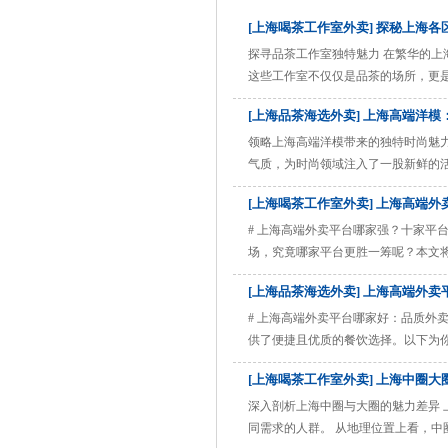
新角落
[上海喝茶工作室外卖] 探秘上海
探寻品茶工作室独特魅力 在繁华的
这些工作室不仅仅是品茶的场所，更
市的喧嚣与浮躁。 上海的品茶工作
[上海品茶海选外卖] 上海高端洋
精美的书画、袅袅的茶香，让人仿佛
茶具，展现出独特的艺术氛围 ......
领略上海高端洋模带来的独特时尚魅
气质，为时尚领域注入了一股新鲜的
实现了完美融合。这些洋模具有深邃
[上海喝茶工作室外卖] 上海高端
的对比，却又在时尚的舞台上碰撞出
还是时尚杂志的拍摄，他们都 ......
# 上海高端外卖平台哪家强？十家平
场，究竟哪家平台更胜一筹呢？本文将
是衡量高端外卖平台的重要指标。“
[上海品茶海选外卖] 上海高端外
多，能满足不同食客的口味需求。“臻
品涵盖面较广，但高 ......
# 上海高端外卖平台哪家好：品质外
供了便捷且优质的餐饮选择。以下为你
务美团外卖在上海的市场占有率极高
[上海喝茶工作室外卖] 上海中圈
些以本帮菜闻名的老字号，他们的外
效，能够确保菜品在短时间 ......
深入剖析上海中圈与大圈的魅力差异
同需求的人群。 从地理位置上看，