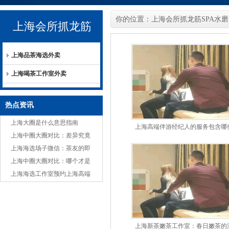
你的位置：
上海会所抓龙筋SPA水磨
上海会所抓龙筋
上海品茶海选外卖
SPA水磨
上海喝茶工作室外卖
热点资讯
上海大圈是什么意思指南
上海高端伴游经纪人的服务包含哪
上海中圈大圈对比：差异究竟
内容？
在哪？
上海海选场子微信：茶友的即
时交流圈，分享嫩茶与故事
上海中圈大圈对比：哪个才是
你的心头好？
上海海选工作室预约上海高端
喝茶工作室外卖
上海新茶嫩茶工作室：春日嫩茶的