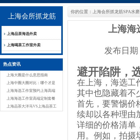
你的位置：
上海会所抓龙筋SPA水磨
上海会所抓龙筋
上海海
上海品茶海选外卖
SPA水磨
上海喝茶工作室外卖
发布日期：2
热点资讯
避开陷阱，
上海大圈是什么意思指南
在上海，海选工
上海中圈大圈对比：哪个才是
你的心头好？
上海海选工作室预约上海高端
其中也隐藏着不
喝茶工作室外卖
上海海选工作室高端定制套餐
首先，要警惕价
避坑指南
上海品茶大洋马VS上海品茶工
续却以各种理由
作室：独特与常规服务差异
详细的价格清单
用。例如，拍摄