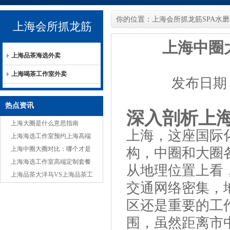
你的位置：
上海会所抓龙筋SPA水磨
上海会所抓龙筋
上海中圈
上海品茶海选外卖
SPA水磨
上海喝茶工作室外卖
发布日期：2
热点资讯
深入剖析上
上海大圈是什么意思指南
上海，这座国际
上海海选工作室预约上海高端
喝茶工作室外卖
上海中圈大圈对比：哪个才是
构，中圈和大圈
你的心头好？
上海海选工作室高端定制套餐
从地理位置上看
避坑指南
上海品茶大洋马VS上海品茶工
交通网络密集，
作室：独特与常规服务差异
区还是重要的工
围，虽然距离市