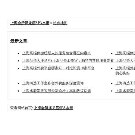
上海会所抓龙筋SPA水磨
»
站点地图
最新文章
上海高端伴游经纪人的服务包含哪些内容？
上海高端伴
上海品茶大洋马VS上海品茶工作室：独特与常规服务差异
上海品茶大
上海高端外卖平台哪家好：对比评测10家平台
上海高端外
的心头好
上海海选工作室私密外卖服务深度测评
上海海选工
上海水磨贵族宝贝最新论坛：本地热议话题
上海水磨贵
查看网站首页:
上海会所抓龙筋SPA水磨