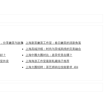
，分享嫩茶与故事
上海新茶嫩茶工作室：春日嫩茶的清新角落
上海高端洋模：时尚与异域风情的完美融合
好？
上海中圈大圈对比：差异究竟在哪？
室外卖
上海海选工作室最新私藏场子推荐
上海大圈招聘：茶艺师岗位技能要求_404