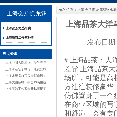
你的位置：
上海会所抓龙筋SPA水磨
上海会所抓龙筋
上海品茶大洋
上海品茶海选外卖
SPA水磨
上海喝茶工作室外卖
发布日期：2
热点资讯
# 上海品茶：大
上海中圈大圈对比：差异究竟
差异 上海品茶
在哪？
上海海选场子微信：茶友的即
时交流圈，分享嫩茶与故事
上海水磨贵族宝贝最新论坛：
场所，可能是高
本地热议话题
上海大圈招聘：茶艺师岗位技
方往往装修豪华
能要求_404
上海海选工作室最新私藏场子
仿佛置身于一个
推荐
在商业区域的写
和舒适，会有专