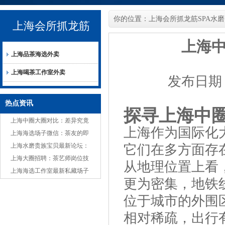
你的位置：
上海会所抓龙筋SPA水磨
上海会所抓龙筋
上海
上海品茶海选外卖
SPA水磨
上海喝茶工作室外卖
发布日期：2
热点资讯
探寻上海中
上海中圈大圈对比：差异究竟
上海作为国际化
在哪？
上海海选场子微信：茶友的即
时交流圈，分享嫩茶与故事
上海水磨贵族宝贝最新论坛：
它们在多方面存
本地热议话题
上海大圈招聘：茶艺师岗位技
从地理位置上看
能要求_404
上海海选工作室最新私藏场子
更为密集，地铁
推荐
位于城市的外围
相对稀疏，出行