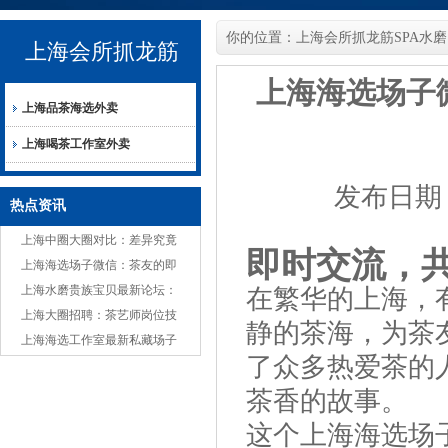
你的位置：
上海会所抓龙筋SPA水磨
上海会所抓龙筋
上海海选场子
上海品茶海选外卖
SPA水磨
上海喝茶工作室外卖
发布日期：2
热点资讯
上海中圈大圈对比：差异究竟
即时交流，
在哪？
上海海选场子微信：茶友的即
时交流圈，分享嫩茶与故事
上海水磨贵族宝贝最新论坛：
在繁华的上海，
本地热议话题
上海大圈招聘：茶艺师岗位技
静的茶海，为茶
能要求_404
上海海选工作室最新私藏场子
了众多热爱茶的
推荐
茶香的故事。
这个上海海选场